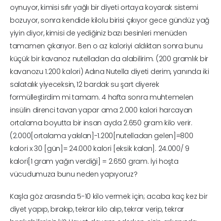
oynuyor, kimisi sıfır yağlı bir diyeti ortaya koyarak sistemi
bozuyor, sonra kendide kilolu birisi çıkıyor gece gündüz yağ
yiyin diyor, kimisi de yediğiniz bazı besinleri menüden
tamamen çıkarıyor. Ben o az kaloriyi aldıktan sonra bunu
küçük bir kavanoz nutelladan da alabilirim. (200 gramlık bir
kavanozu 1.200 kalori) Adına Nutella diyeti derim, yanında iki
salatalık yiyeceksin, 12 bardak su şart diyerek
formülleştirdim mi tamam. 4 hafta sonra muhtemelen
insülin direnci tavan yapar ama 2.000 kalori harcayan
ortalama boyutta bir insan ayda 2.650 gram kilo verir.
(2.000[ortalama yakılan]-1.200[nutelladan gelen]=800
kalori x 30 [gün]= 24.000 kalori [eksik kalan]. 24.000/ 9
kalori[1 gram yağın verdiği] = 2.650 gram. İyi hoşta
vücudumuza bunu neden yapıyoruz?
Kaşla göz arasında 5-10 kilo vermek için; acaba kaç kez bir
diyet yapıp, bırakıp, tekrar kilo alıp, tekrar verip, tekrar