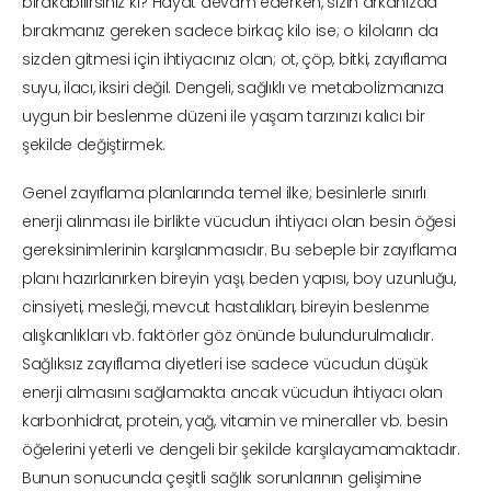
bırakabilirsiniz ki? Hayat devam ederken, sizin arkanızda
bırakmanız gereken sadece birkaç kilo ise; o kiloların da
sizden gitmesi için ihtiyacınız olan; ot, çöp, bitki, zayıflama
suyu, ilacı, iksiri değil. Dengeli, sağlıklı ve metabolizmanıza
uygun bir beslenme düzeni ile yaşam tarzınızı kalıcı bir
şekilde değiştirmek.
Genel zayıflama planlarında temel ilke; besinlerle sınırlı
enerji alınması ile birlikte vücudun ihtiyacı olan besin öğesi
gereksinimlerinin karşılanmasıdır. Bu sebeple bir zayıflama
planı hazırlanırken bireyin yaşı, beden yapısı, boy uzunluğu,
cinsiyeti, mesleği, mevcut hastalıkları, bireyin beslenme
alışkanlıkları vb. faktörler göz önünde bulundurulmalıdır.
Sağlıksız zayıflama diyetleri ise sadece vücudun düşük
enerji almasını sağlamakta ancak vücudun ihtiyacı olan
karbonhidrat, protein, yağ, vitamin ve mineraller vb. besin
öğelerini yeterli ve dengeli bir şekilde karşılayamamaktadır.
Bunun sonucunda çeşitli sağlık sorunlarının gelişimine