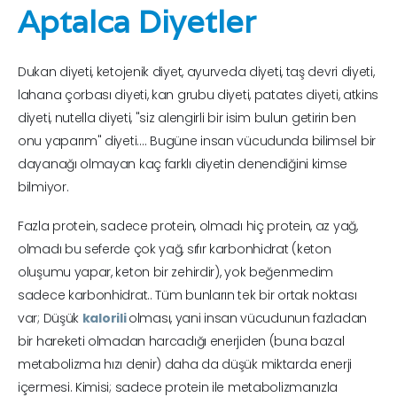
Aptalca Diyetler
Dukan diyeti, ketojenik diyet, ayurveda diyeti, taş devri diyeti,
lahana çorbası diyeti, kan grubu diyeti, patates diyeti, atkins
diyeti, nutella diyeti, "siz alengirli bir isim bulun getirin ben
onu yaparım" diyeti…. Bugüne insan vücudunda bilimsel bir
dayanağı olmayan kaç farklı diyetin denendiğini kimse
bilmiyor.
Fazla protein, sadece protein, olmadı hiç protein, az yağ,
olmadı bu seferde çok yağ, sıfır karbonhidrat (keton
oluşumu yapar, keton bir zehirdir), yok beğenmedim
sadece karbonhidrat.. Tüm bunların tek bir ortak noktası
var; Düşük
kalorili
olması, yani insan vücudunun fazladan
bir hareketi olmadan harcadığı enerjiden (buna bazal
metabolizma hızı denir) daha da düşük miktarda enerji
içermesi. Kimisi; sadece protein ile metabolizmanızla