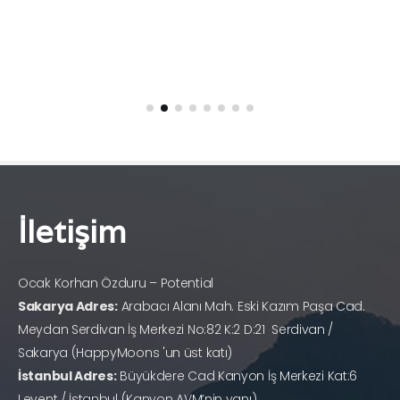
İletişim
Ocak Korhan Özduru – Potential
Sakarya Adres:
Arabacı Alanı Mah. Eski Kazım Paşa Cad.
Meydan Serdivan İş Merkezi No:82 K:2 D:21 Serdivan /
Sakarya (HappyMoons 'un üst katı)
İstanbul Adres:
Büyükdere Cad Kanyon İş Merkezi Kat:6
Levent / İstanbul (Kanyon AVM’nin yanı)