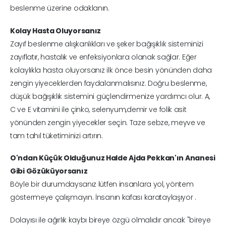
beslenme üzerine odaklanın.
Kolay Hasta Oluyorsanız
Zayıf beslenme alışkanlıkları ve şeker bağışıklık sisteminizi
zayıflatır, hastalık ve enfeksiyonlara olanak sağlar. Eğer
kolaylıkla hasta oluyorsanız ilk önce besin yönünden daha
zengin yiyeceklerden faydalanmalısınız. Doğru beslenme,
düşük bağışıklık sistemini güçlendirmenize yardımcı olur. A,
C ve E vitamini ile çinko, selenyum,demir ve folik asit
yönünden zengin yiyecekler seçin. Taze sebze, meyve ve
tam tahıl tüketiminizi artırın.
O'ndan Küçük Olduğunuz Halde Ajda Pekkan'ın Ananesi
Gibi Gözüküyorsanız
Böyle bir durumdaysanız lütfen insanlara yol, yöntem
göstermeye çalışmayın. İnsanın kafası karataylaşıyor .
Dolayısı ile ağırlık kaybı bireye özgü olmalıdır ancak "bireye