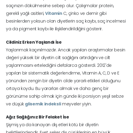
saçınızın dökülmesine sebep olur. Çalışmalar protein,
gerekli yağlı asitleri,
Vitamin
C, çinko ve demir gibi
besinlerden yoksun olan diyetlerin saç kaybı, saç incelmesi
ya da pigment kaybı ile ilişkilendirildiğini gösterir.
Cildiniz Erken Yaşlandı İse
Yaşlanmak kaçınılmazdır. Ancak yapılan araştırmalar besin
değeri yüksek bir diyetin cilt sağlığını artırdığını ve cilt
yaşlanmasını ertelediğini defalarca gösterdi. 2012'de
yapılan bir sistematik değerlendirme, Vitamin A, C, D ve E
yönünden zengin bir diyetin cilde yararlı etkileri olduğunu
ortaya koydu. Bu yararları almak ve daha genç bir
görünüme sahip olmak için günde iki porsiyon yeşil sebze
ve düşük
glisemik indeksli
meyveler yiyin.
Ağız Sağlığınız Bir Felaket İse
Şişmiş ya da kanayan diş etleri kötü bir diyetin
belirtilerindendir. Evet, şeker diş çürüklerinin en büyük