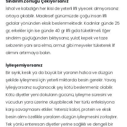
Sindirim Zorluğu Çekiyorsanız
İshal ve kabızlığın her ikisi de yeterli lifli yiyecek almıyorsanız
ortaya çıkabilir. Maalesef günümüzde çoğu insan lifli
gıdalar yönünden eksik beslenmektedir. Kadınlar günde 25
gr, erkekler için ise günde 40 gr lifli gıda tüketilmeli. Eğer
sindirim güçlüğünden bıktıysanız, yulaf, kepek ve taze
sebzenin yanı sıra elma, armut gibi meyveler tüketerek lif
alımını artırmaya bakın.
İyileşemiyorsanız
Bir sıyrık, kesik ya da büyük bir yaranın hızlıca ve düzgün
şekilde iyileşmesi için yeterli miktarda besin gerekir. Yavaş
iyileşiyorsanız suçlanacak şey kötü beslenmeniz olabilir.
Kötü diyetler yeni dokuların gücünü, iyileşme süresini ve
vücudun yara üzerine oluşabilecek her türlü enfeksiyona
karşı savaşmasını etkiler. Yetersiz kalori, protein ve eksik
besin alımı özellikle yaraların düzgün iyileşmesini zorlaştırır.
Tek yönlü enteresan diyetler yerine sağlıklı ve dengeli bir