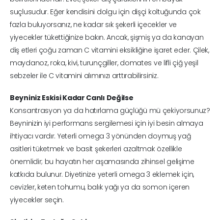
suçlusudur. Eğer kendisini dolgu için dişçi koltuğunda çok
fazla buluyorsanız, ne kadar sık şekerli içecekler ve
yiyecekler tükettiğinize bakın. Ancak, şişmiş ya da kanayan
diş etleri çoğu zaman C vitamini eksikliğine işaret eder. Çilek,
maydanoz, roka, kivi, turunçgiller, domates ve lifli çiğ yeşil
sebzeler ile C vitamini alımınızı arttırabilirsiniz.
Beyniniz Eskisi Kadar Canlı Değilse
Konsantrasyon ya da hatırlama güçlüğü mü çekiyorsunuz?
Beyninizin iyi performans sergilemesi için iyi besin almaya
ihtiyacı vardır. Yeterli omega 3 yönünden doymuş yağ
asitleri tüketmek ve basit şekerleri azaltmak özellikle
önemlidir; bu hayatın her aşamasında zihinsel gelişime
katkıda bulunur. Diyetinize yeterli omega 3 eklemek için,
cevizler, keten tohumu, balık yağı ya da somon içeren
yiyecekler seçin.