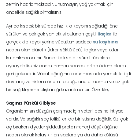
zemin hazırlamaktadır. Unutmayın, yağ yakmak için
öncelikle sağlıklı olmalısınız.
Ayrıca kısacık bir sürede hızlı kilo kaybını sağladığı öne
sürülen ve pek çok yan etkisi bulunan çeşitli
ilaçlar
ile
gerçek kilo kaybı yerine vücuttan sadece
su kaybına
neden olan diüretik (idrar söktürücü) ilaçlar veya otlar
kullanılmamalıdır. Bunlar ile kısa bir süre tirübinlere
oynayabilirsiniz ancak hemen sonrası artan ödem olarak
geri gelecektir. Vücut ağırlığının korunmasında yemek ile ilgili
davranış ve hislerin önemli olduğu unutulmamalı ve az çok
bir sağlıklı yeme alışkanlığı kazanılmalıdır. Özellikle;
Saçınız Püskül Gibiyse
Organlarınızın düzgün çalışmak için yeterli besine ihtiyacı
vardır. Ve sağlıklı saç folikülleri de bir istisna değildir. Sizi çok
aç bırakan diyetler şiddetli protein-enerji düşüklüğüne
neden olarak kolay kırılan saçlara ya da daha kötüsü