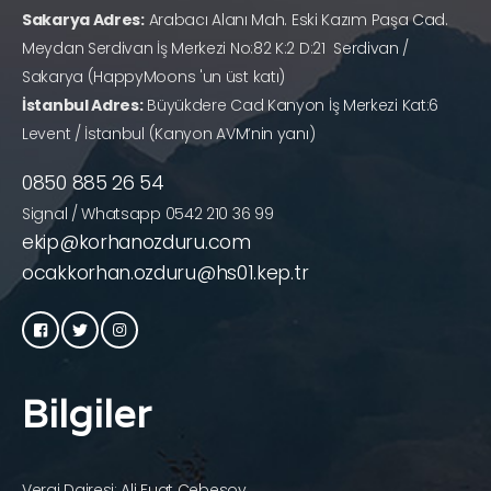
Sakarya Adres:
Arabacı Alanı Mah. Eski Kazım Paşa Cad.
Meydan Serdivan İş Merkezi No:82 K:2 D:21 Serdivan /
Sakarya (HappyMoons 'un üst katı)
İstanbul Adres:
Büyükdere Cad Kanyon İş Merkezi Kat:6
Levent / İstanbul (Kanyon AVM’nin yanı)
0850 885 26 54
Signal / Whatsapp 0542 210 36 99
ekip@korhanozduru.com
ocakkorhan.ozduru@hs01.kep.tr
Bilgiler
Vergi Dairesi: Ali Fuat Cebesoy