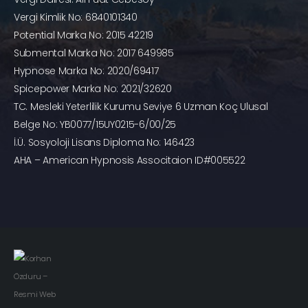
Vergi Kimlik No: 6840101340
Potential Marka No: 2015 42219
Submental Marka No: 2017 649985
Hypnose Marka No: 2020/69417
Spicepower Marka No: 2021/32620
TC. Mesleki Yeterlilik Kurumu Seviye 6 Uzman Koç Ulusal
Belge No: YB0077/15UY0215-6/00/25
İ.Ü. Sosyoloji Lisans Diploma No: 146423
AHA – American Hypnosis Associtaion ID#005522