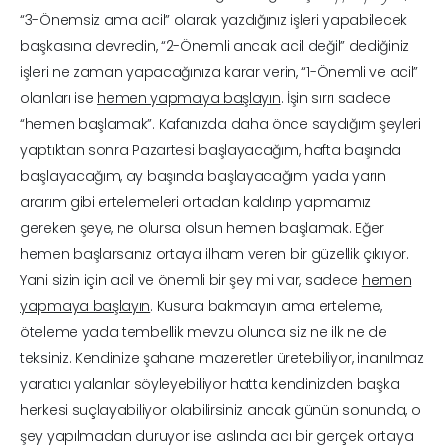
“3-Önemsiz ama acil” olarak yazdığınız işleri yapabilecek
başkasına devredin, “2-Önemli ancak acil değil” dediğiniz
işleri ne zaman yapacağınıza karar verin, “1-Önemli ve acil”
olanları ise
hemen yapmaya başlayın
. İşin sırrı sadece
“hemen başlamak”. Kafanızda daha önce saydığım şeyleri
yaptıktan sonra Pazartesi başlayacağım, hafta başında
başlayacağım, ay başında başlayacağım yada yarın
ararım gibi ertelemeleri ortadan kaldırıp yapmamız
gereken şeye, ne olursa olsun hemen başlamak. Eğer
hemen başlarsanız ortaya ilham veren bir güzellik çıkıyor.
Yani sizin için acil ve önemli bir şey mi var, sadece
hemen
yapmaya başlayın
. Kusura bakmayın ama erteleme,
öteleme yada tembellik mevzu olunca siz ne ilk ne de
teksiniz. Kendinize şahane mazeretler üretebiliyor, inanılmaz
yaratıcı yalanlar söyleyebiliyor hatta kendinizden başka
herkesi suçlayabiliyor olabilirsiniz ancak günün sonunda, o
şey yapılmadan duruyor ise aslında acı bir gerçek ortaya