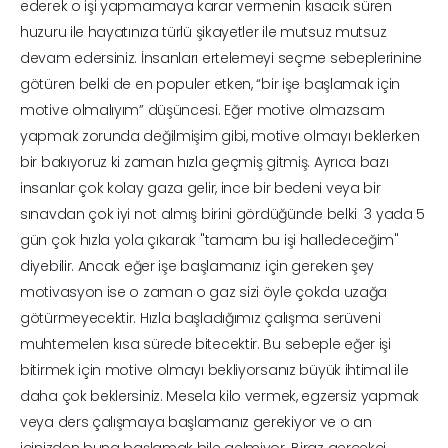
ederek o işi yapmamaya karar vermenin kısacık süren
huzuru ile hayatınıza türlü şikayetler ile mutsuz mutsuz
devam edersiniz. İnsanları ertelemeyi seçme sebeplerinine
götüren belki de en populer etken, “bir işe başlamak için
motive olmalıyım” düşüncesi. Eğer motive olmazsam
yapmak zorunda değilmişim gibi, motive olmayı beklerken
bir bakıyoruz ki zaman hızla geçmiş gitmiş. Ayrıca bazı
insanlar çok kolay gaza gelir, ince bir bedeni veya bir
sınavdan çok iyi not almış birini gördüğünde belki 3 yada 5
gün çok hızla yola çıkarak "tamam bu işi halledeceğim"
diyebilir. Ancak eğer işe başlamanız için gereken şey
motivasyon ise o zaman o gaz sizi öyle çokda uzağa
götürmeyecektir. Hızla başladığımız çalışma serüveni
muhtemelen kısa sürede bitecektir. Bu sebeple eğer işi
bitirmek için motive olmayı bekliyorsanız büyük ihtimal ile
daha çok beklersiniz. Mesela kilo vermek, egzersiz yapmak
veya ders çalışmaya başlamanız gerekiyor ve o an