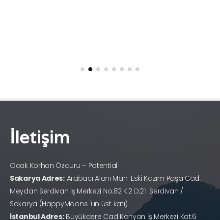
İletişim
Ocak Korhan Özduru – Potential
Sakarya Adres:
Arabacı Alanı Mah. Eski Kazım Paşa Cad.
Meydan Serdivan İş Merkezi No:82 K:2 D:21 Serdivan /
Sakarya (HappyMoons 'un üst katı)
İstanbul Adres:
Büyükdere Cad Kanyon İş Merkezi Kat:6