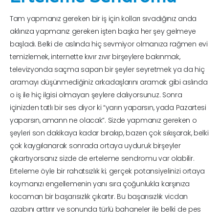
Tam yapmanız gereken bir iş için kolları sıvadığınız anda
aklınıza yapmanız gereken işten başka her şey gelmeye
başladı. Belki de aslında hiç sevmiyor olmanıza rağmen evi
temizlemek, internette kıvır zıvır birşeylere bakınmak,
televizyonda saçma sapan bir şeyler seyretmek ya da hiç
aramayı düşünmediğiniz arkadaşlarını aramak gibi aslında
o iş ile hiç ilgisi olmayan şeylere dalıyorsunuz. Sonra
içinizden tatlı bir ses diyor ki “yarın yaparsın, yada Pazartesi
yaparsın, amann ne olacak”. Sizde yapmanız gereken o
şeyleri son dakikaya kadar bırakıp, bazen çok sıkışarak, belki
çok kaygılanarak sonrada ortaya uyduruk birşeyler
çıkartıyorsanız sizde de erteleme sendromu var olabilir.
Erteleme öyle bir rahatsızlık ki; gerçek potansiyelinizi ortaya
koymanızı engellemenin yanı sıra çoğunlukla karşınıza
kocaman bir başarısızlık çıkartır. Bu başarısızlık vicdan
azabını arttırır ve sonunda türlü bahaneler ile belki de pes