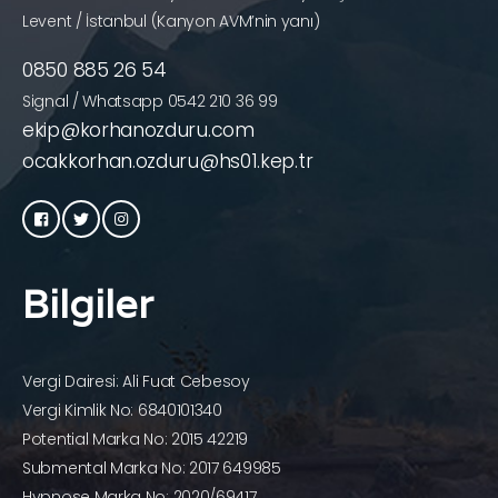
Levent / İstanbul (Kanyon AVM’nin yanı)
0850 885 26 54
Signal / Whatsapp 0542 210 36 99
ekip@korhanozduru.com
ocakkorhan.ozduru@hs01.kep.tr
Bilgiler
Vergi Dairesi: Ali Fuat Cebesoy
Vergi Kimlik No: 6840101340
Potential Marka No: 2015 42219
Submental Marka No: 2017 649985
Hypnose Marka No: 2020/69417