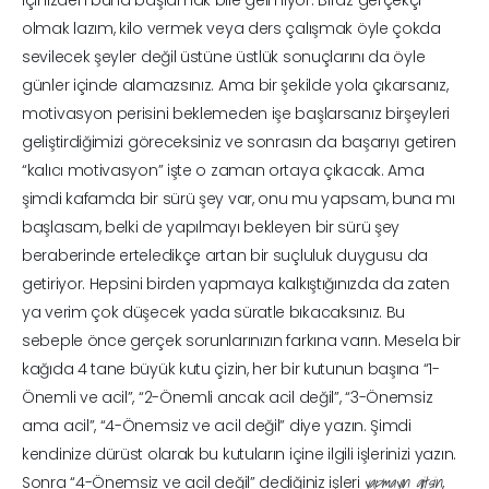
içinizden buna başlamak bile gelmiyor. Biraz gerçekçi
olmak lazım, kilo vermek veya ders çalışmak öyle çokda
sevilecek şeyler değil üstüne üstlük sonuçlarını da öyle
günler içinde alamazsınız. Ama bir şekilde yola çıkarsanız,
motivasyon perisini beklemeden işe başlarsanız birşeyleri
geliştirdiğimizi göreceksiniz ve sonrasın da başarıyı getiren
“kalıcı motivasyon” işte o zaman ortaya çıkacak. Ama
şimdi kafamda bir sürü şey var, onu mu yapsam, buna mı
başlasam, belki de yapılmayı bekleyen bir sürü şey
beraberinde erteledikçe artan bir suçluluk duygusu da
getiriyor. Hepsini birden yapmaya kalkıştığınızda da zaten
ya verim çok düşecek yada süratle bıkacaksınız. Bu
sebeple önce gerçek sorunlarınızın farkına varın. Mesela bir
kağıda 4 tane büyük kutu çizin, her bir kutunun başına “1-
Önemli ve acil”, “2-Önemli ancak acil değil”, “3-Önemsiz
ama acil”, “4-Önemsiz ve acil değil” diye yazın. Şimdi
kendinize dürüst olarak bu kutuların içine ilgili işlerinizi yazın.
yapmayın gitsin
Sonra “4-Önemsiz ve acil değil” dediğiniz işleri
,