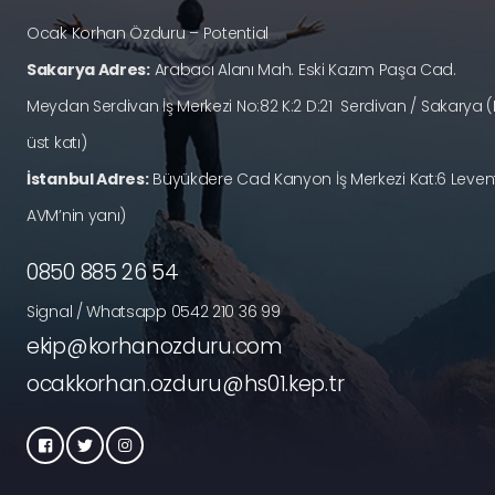
Ocak Korhan Özduru – Potential
Sakarya Adres:
Arabacı Alanı Mah. Eski Kazım Paşa Cad.
Meydan Serdivan İş Merkezi No:82 K:2 D:21 Serdivan / Sakary
üst katı)
İstanbul Adres:
Büyükdere Cad Kanyon İş Merkezi Kat:6 Levent
AVM’nin yanı)
0850 885 26 54
Signal / Whatsapp 0542 210 36 99
ekip@korhanozduru.com
ocakkorhan.ozduru@hs01.kep.tr