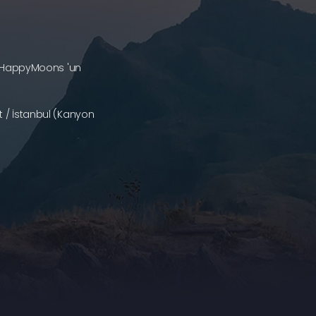
a (HappyMoons 'un
 / İstanbul (Kanyon