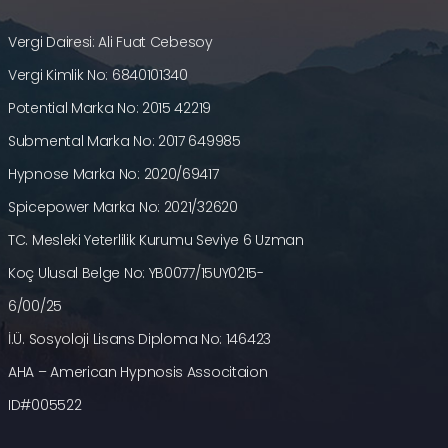
Vergi Dairesi: Ali Fuat Cebesoy
Vergi Kimlik No: 6840101340
Potential Marka No: 2015 42219
Submental Marka No: 2017 649985
Hypnose Marka No: 2020/69417
Spicepower Marka No: 2021/32620
TC. Mesleki Yeterlilik Kurumu Seviye 6 Uzman
Koç Ulusal Belge No: YB0077/15UY0215-
6/00/25
İ.Ü. Sosyoloji Lisans Diploma No: 146423
AHA – American Hypnosis Associtaion
ID#005522