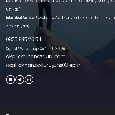
Meydan Serdivan İş Merkezi No:82 K:2 D:21 Serdivan / Sakary
üst katı)
İstanbul Adres:
Büyükdere Cad Kanyon İş Merkezi Kat:6 Levent
AVM’nin yanı)
0850 885 26 54
Signal / Whatsapp 0542 210 36 99
ekip@korhanozduru.com
ocakkorhan.ozduru@hs01.kep.tr