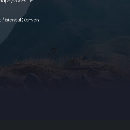
a (HappyMoons 'un
 / İstanbul (Kanyon