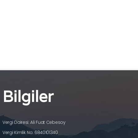
Bilgiler
Vergi Dairesi: Ali Fuat Cebesoy
Vergi Kimlik No: 6840101340