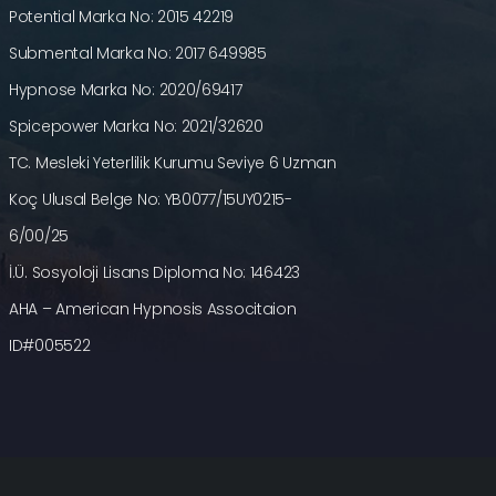
Potential Marka No: 2015 42219
Submental Marka No: 2017 649985
Hypnose Marka No: 2020/69417
Spicepower Marka No: 2021/32620
TC. Mesleki Yeterlilik Kurumu Seviye 6 Uzman
Koç Ulusal Belge No: YB0077/15UY0215-
6/00/25
İ.Ü. Sosyoloji Lisans Diploma No: 146423
AHA – American Hypnosis Associtaion
ID#005522