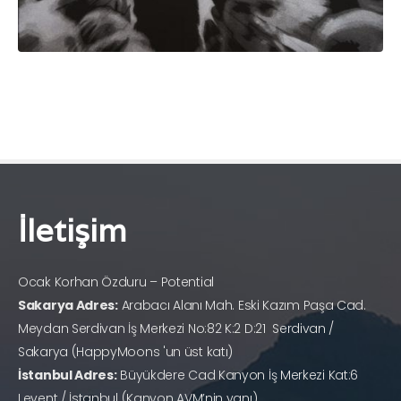
İletişim
Ocak Korhan Özduru – Potential
Sakarya Adres:
Arabacı Alanı Mah. Eski Kazım Paşa Cad.
Meydan Serdivan İş Merkezi No:82 K:2 D:21 Serdivan /
Sakarya (HappyMoons 'un üst katı)
İstanbul Adres:
Büyükdere Cad Kanyon İş Merkezi Kat:6
Levent / İstanbul (Kanyon AVM’nin yanı)