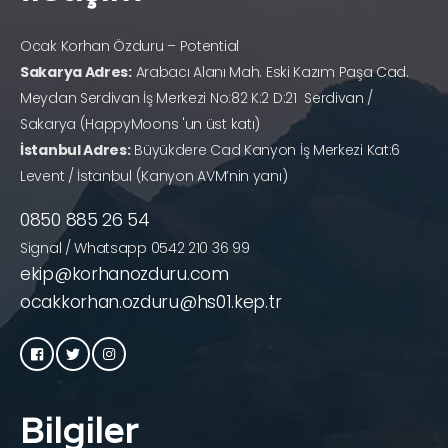
Ocak Korhan Özduru – Potential
Sakarya Adres:
Arabacı Alanı Mah. Eski Kazım Paşa Cad.
Meydan Serdivan İş Merkezi No:82 K:2 D:21 Serdivan /
Sakarya (HappyMoons 'un üst katı)
İstanbul Adres:
Büyükdere Cad Kanyon İş Merkezi Kat:6
Levent / İstanbul (Kanyon AVM’nin yanı)
0850 885 26 54
Signal / Whatsapp 0542 210 36 99
ekip@korhanozduru.com
ocakkorhan.ozduru@hs01.kep.tr
Bilgiler