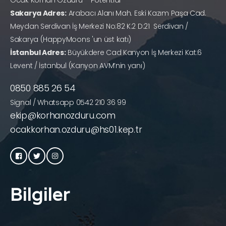
Ocak Korhan Özduru – Potential
Sakarya Adres:
Arabacı Alanı Mah. Eski Kazım Paşa Cad.
Meydan Serdivan İş Merkezi No:82 K:2 D:21 Serdivan /
Sakarya (HappyMoons 'un üst katı)
İstanbul Adres:
Büyükdere Cad Kanyon İş Merkezi Kat:6
Levent / İstanbul (Kanyon AVM’nin yanı)
0850 885 26 54
Signal / Whatsapp 0542 210 36 99
ekip@korhanozduru.com
ocakkorhan.ozduru@hs01.kep.tr
Bilgiler