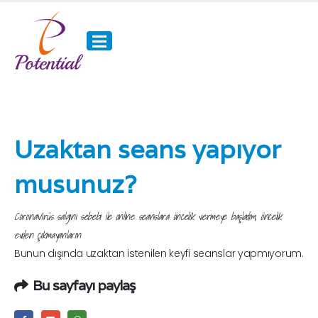
Uzaktan seans yapıyor
musunuz?
CoronaVirüs salgını sebebi ile online seanslara öncelik vermeye başladım, öncelik
evden çıkmayanların
Bunun dışında uzaktan istenilen keyfi seanslar yapmıyorum.
Bu sayfayı paylaş