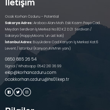
İletişim
Ocak Korhan Özduru – Potential
Sakarya Adres:
Arabacı Alanı Mah. Eski Kazım Paşa Cad.
Meydan Serdivan İş Merkezi No:82 K:2 D:21 Serdivan /
Sakarya (HappyMoons 'un üst katı)
İstanbul Adres:
Büyükdere Cad Kanyon İş Merkezi Kat:6
Levent / İstanbul (Kanyon AVM’nin yanı)
0850 885 26 54
Signal / Whatsapp 0542 210 36 99
ekip@korhanozduru.com
ocakkorhan.ozduru@hs01.kep.tr