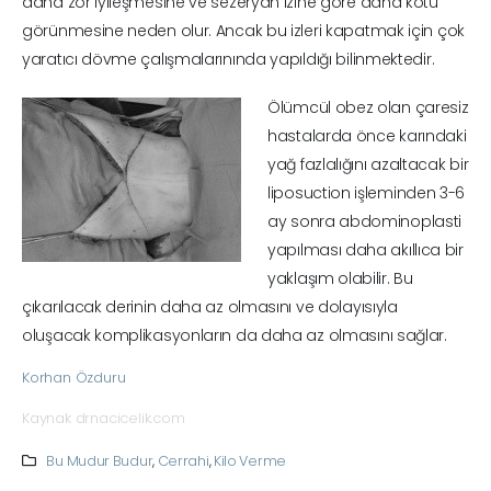
daha zor iyileşmesine ve sezeryan izine göre daha kötü
görünmesine neden olur. Ancak bu izleri kapatmak için çok
yaratıcı dövme çalışmalarınında yapıldığı bilinmektedir.
Ölümcül obez olan çaresiz
hastalarda önce karındaki
yağ fazlalığını azaltacak bir
liposuction işleminden 3-6
ay sonra abdominoplasti
yapılması daha akıllıca bir
yaklaşım olabilir. Bu
çıkarılacak derinin daha az olmasını ve dolayısıyla
oluşacak komplikasyonların da daha az olmasını sağlar.
Korhan Özduru
Kaynak
drnacicelik.com
Bu Mudur Budur
,
Cerrahi
,
Kilo Verme