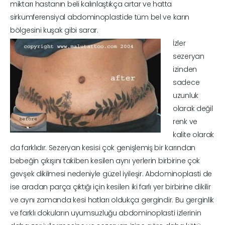
miktarı hastanın beli kalınlaştıkça artar ve hatta
sirkumferensiyal abdominoplastide tüm bel ve karın
bölgesini kuşak gibi sarar.
İzler
sezeryan
izinden
sadece
uzunluk
olarak değil
renk ve
kalite olarak
da farklıdır. Sezeryan kesisi çok genişlemiş bir karından
bebeğin çıkışını takiben kesilen aynı yerlerin birbirine çok
gevşek dikilmesi nedeniyle güzel iyileşir. Abdominoplasti de
ise aradan parça çıktığı için kesilen iki farlı yer birbirine dikilir
ve aynı zamanda kesi hatları oldukça gergindir. Bu gerginlik
ve farklı dokuların uyumsuzluğu abdominoplasti izlerinin