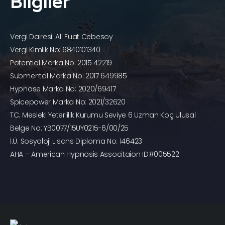
Bilgiler
Vergi Dairesi: Ali Fuat Cebesoy
Vergi Kimlik No: 6840101340
Potential Marka No: 2015 42219
Submental Marka No: 2017 649985
Hypnose Marka No: 2020/69417
Spicepower Marka No: 2021/32620
TC. Mesleki Yeterlilik Kurumu Seviye 6 Uzman Koç Ulusal
Belge No: YB0077/15UY0215-6/00/25
İ.Ü. Sosyoloji Lisans Diploma No: 146423
AHA – American Hypnosis Associtaion ID#005522