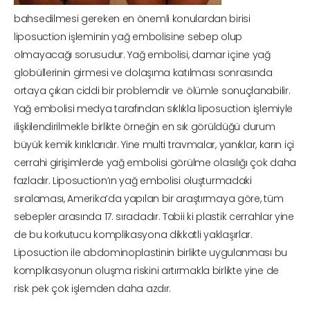
bahsedilmesi gereken en önemli konulardan birisi
liposuction işleminin yağ embolisine sebep olup
olmayacağı sorusudur. Yağ embolisi, damar içine yağ
globüllerinin girmesi ve dolaşıma katılması sonrasında
ortaya çıkan ciddi bir problemdir ve ölümle sonuçlanabilir.
Yağ embolisi medya tarafından sıklıkla liposuction işlemiyle
ilişkilendirilmekle birlikte örneğin en sık görüldüğü durum
büyük kemik kırıklarıdır. Yine multi travmalar, yanıklar, karın içi
cerrahi girişimlerde yağ embolisi görülme olasılığı çok daha
fazladır. Liposuction’ın yağ embolisi oluşturmadaki
sıralaması, Amerika’da yapılan bir araştırmaya göre, tüm
sebepler arasında 17. sıradadır. Tabii ki plastik cerrahlar yine
de bu korkutucu komplikasyona dikkatli yaklaşırlar.
Liposuction ile abdominoplastinin birlikte uygulanması bu
komplikasyonun oluşma riskini artırmakla birlikte yine de
risk pek çok işlemden daha azdır.