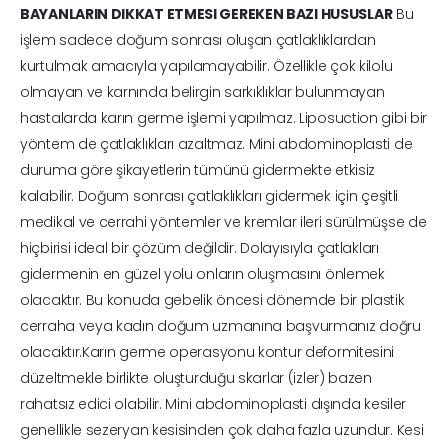
BAYANLARIN DIKKAT ETMESI GEREKEN BAZI HUSUSLAR
Bu
işlem sadece doğum sonrası oluşan çatlaklıklardan
kurtulmak amacıyla yapılamayabilir. Özellikle çok kilolu
olmayan ve karnında belirgin sarkıklıklar bulunmayan
hastalarda karın germe işlemi yapılmaz. Liposuction gibi bir
yöntem de çatlaklıkları azaltmaz. Mini abdominoplasti de
duruma göre şikayetlerin tümünü gidermekte etkisiz
kalabilir. Doğum sonrası çatlaklıkları gidermek için çeşitli
medikal ve cerrahi yöntemler ve kremlar ileri sürülmüşse de
hiçbirisi ideal bir çözüm değildir. Dolayısıyla çatlakları
gidermenin en güzel yolu onların oluşmasını önlemek
olacaktır. Bu konuda gebelik öncesi dönemde bir plastik
cerraha veya kadın doğum uzmanına başvurmanız doğru
olacaktır.Karın germe operasyonu kontur deformitesini
düzeltmekle birlikte oluşturduğu skarlar (izler) bazen
rahatsız edici olabilir. Mini abdominoplasti dışında kesiler
genellikle sezeryan kesisinden çok daha fazla uzundur. Kesi