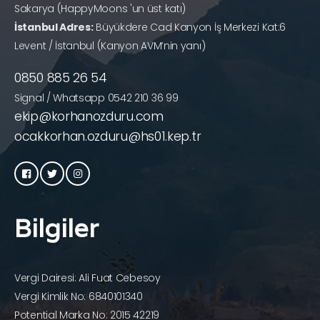
Sakarya (HappyMoons 'un üst katı)
İstanbul Adres:
Büyükdere Cad Kanyon İş Merkezi Kat:6
Levent / İstanbul (Kanyon AVM’nin yanı)
0850 885 26 54
Signal / Whatsapp 0542 210 36 99
ekip@korhanozduru.com
ocakkorhan.ozduru@hs01.kep.tr
Bilgiler
Vergi Dairesi: Ali Fuat Cebesoy
Vergi Kimlik No: 6840101340
Potential Marka No: 2015 42219