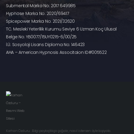
Submental Marka No: 2017 649985
Hypnose Marka No: 2020/69417
Spicepower Marka No: 2021/32620
TC. Mesleki Yeterlilik Kurumu Seviye 6 Uzman Koç Ulusal
Belge No: YB0077/15UY0215-6/00/25
İ.Ü. Sosyoloji Lisans Diploma No: 146423
AHA – American Hypnosis Associtaion ID#005522
Korhan Özduru . Bilgi paylaştıkça çoğalır, nasıl istersen öyle kopyala.