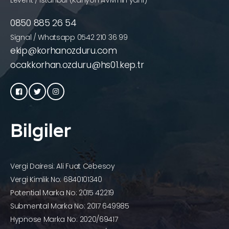
Levent / İstanbul (Kanyon AVM’nin yanı)
0850 885 26 54
Signal / Whatsapp 0542 210 36 99
ekip@korhanozduru.com
ocakkorhan.ozduru@hs01.kep.tr
Bilgiler
Vergi Dairesi: Ali Fuat Cebesoy
Vergi Kimlik No: 6840101340
Potential Marka No: 2015 42219
Submental Marka No: 2017 649985
Hypnose Marka No: 2020/69417