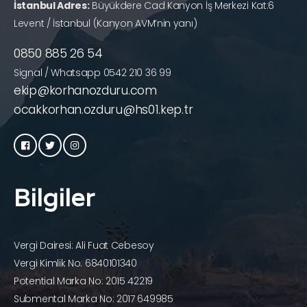
İstanbul Adres:
Büyükdere Cad Kanyon İş Merkezi Kat:6
Levent / İstanbul (Kanyon AVM’nin yanı)
0850 885 26 54
Signal / Whatsapp 0542 210 36 99
ekip@korhanozduru.com
ocakkorhan.ozduru@hs01.kep.tr
Bilgiler
Vergi Dairesi: Ali Fuat Cebesoy
Vergi Kimlik No: 6840101340
Potential Marka No: 2015 42219
Submental Marka No: 2017 649985