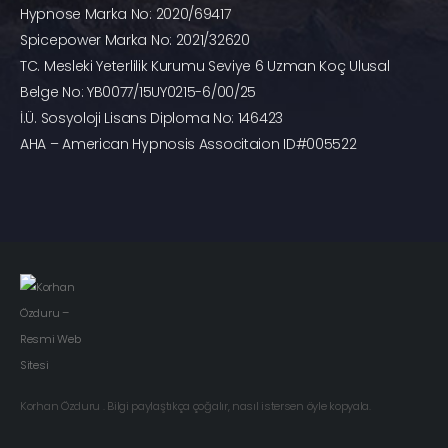
Hypnose Marka No: 2020/69417
Spicepower Marka No: 2021/32620
TC. Mesleki Yeterlilik Kurumu Seviye 6 Uzman Koç Ulusal
Belge No: YB0077/15UY0215-6/00/25
İ.Ü. Sosyoloji Lisans Diploma No: 146423
AHA – American Hypnosis Associtaion ID#005522
Korhan Özduru . Bilgi paylaştıkça çoğalır, nasıl istersen öyle kopyala.