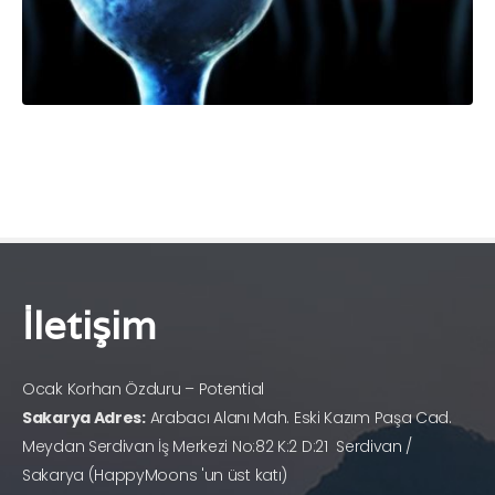
İletişim
Ocak Korhan Özduru – Potential
Sakarya Adres:
Arabacı Alanı Mah. Eski Kazım Paşa Cad.
Meydan Serdivan İş Merkezi No:82 K:2 D:21 Serdivan /
Sakarya (HappyMoons 'un üst katı)