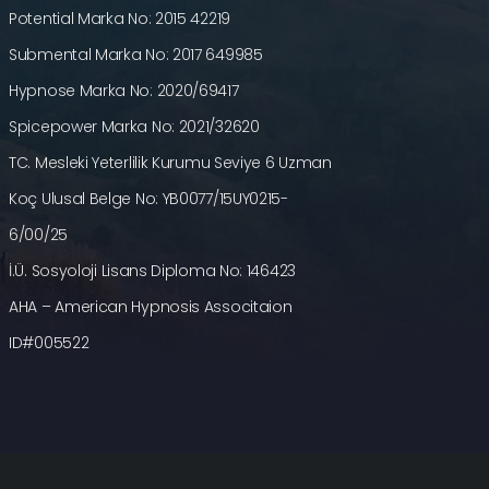
Potential Marka No: 2015 42219
Submental Marka No: 2017 649985
Hypnose Marka No: 2020/69417
Spicepower Marka No: 2021/32620
TC. Mesleki Yeterlilik Kurumu Seviye 6 Uzman
Koç Ulusal Belge No: YB0077/15UY0215-
6/00/25
İ.Ü. Sosyoloji Lisans Diploma No: 146423
AHA – American Hypnosis Associtaion
ID#005522