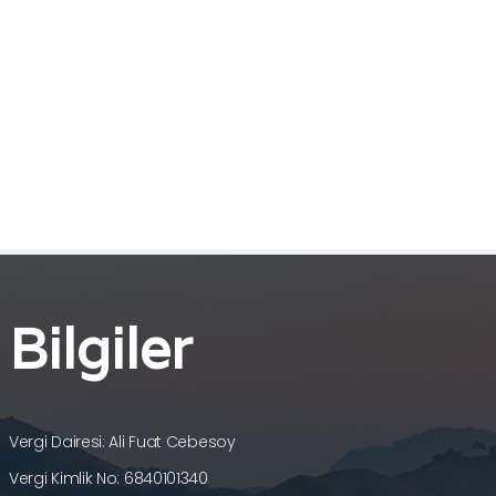
Bilgiler
Vergi Dairesi: Ali Fuat Cebesoy
Vergi Kimlik No: 6840101340