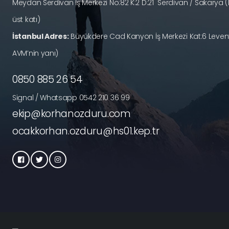
Meydan Serdivan İş Merkezi No:82 K:2 D:21 Serdivan / Sakary
üst katı)
İstanbul Adres:
Büyükdere Cad Kanyon İş Merkezi Kat:6 Levent
AVM’nin yanı)
0850 885 26 54
Signal / Whatsapp 0542 210 36 99
ekip@korhanozduru.com
ocakkorhan.ozduru@hs01.kep.tr