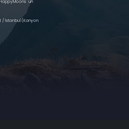
a (HappyMoons 'un
 / İstanbul (Kanyon