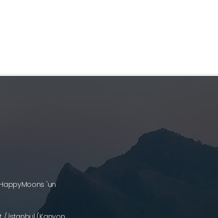
a (HappyMoons 'un
 / İstanbul (Kanyon