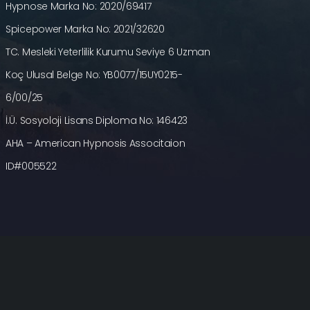
Hypnose Marka No: 2020/69417
Spicepower Marka No: 2021/32620
TC. Mesleki Yeterlilik Kurumu Seviye 6 Uzman
Koç Ulusal Belge No: YB0077/15UY0215-
6/00/25
İ.Ü. Sosyoloji Lisans Diploma No: 146423
AHA – American Hypnosis Associtaion
ID#005522