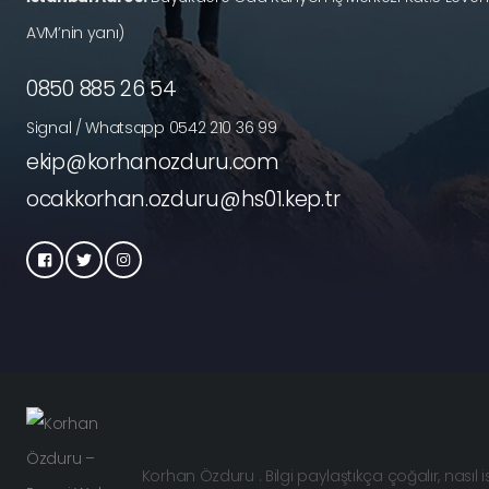
AVM’nin yanı)
0850 885 26 54
Signal / Whatsapp 0542 210 36 99
ekip@korhanozduru.com
ocakkorhan.ozduru@hs01.kep.tr
Korhan Özduru . Bilgi paylaştıkça çoğalır, nasıl 