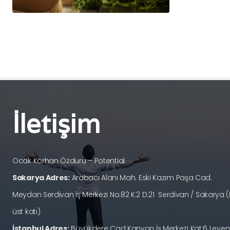
İletişim
Ocak Korhan Özduru – Potential
Sakarya Adres:
Arabacı Alanı Mah. Eski Kazım Paşa Cad.
Meydan Serdivan İş Merkezi No:82 K:2 D:21 Serdivan / Sakary
üst katı)
İstanbul Adres:
Büyükdere Cad Kanyon İş Merkezi Kat:6 Levent