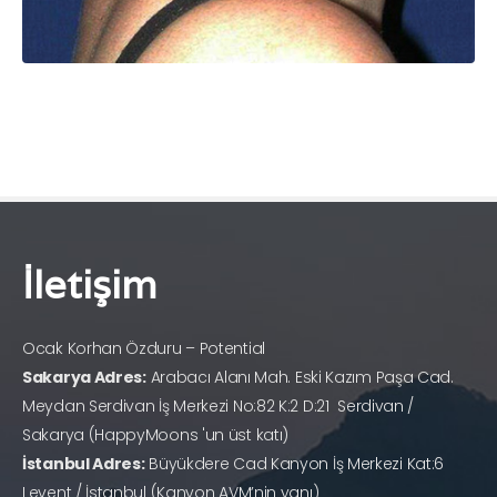
İletişim
Ocak Korhan Özduru – Potential
Sakarya Adres:
Arabacı Alanı Mah. Eski Kazım Paşa Cad.
Meydan Serdivan İş Merkezi No:82 K:2 D:21 Serdivan /
Sakarya (HappyMoons 'un üst katı)
İstanbul Adres:
Büyükdere Cad Kanyon İş Merkezi Kat:6
Levent / İstanbul (Kanyon AVM’nin yanı)