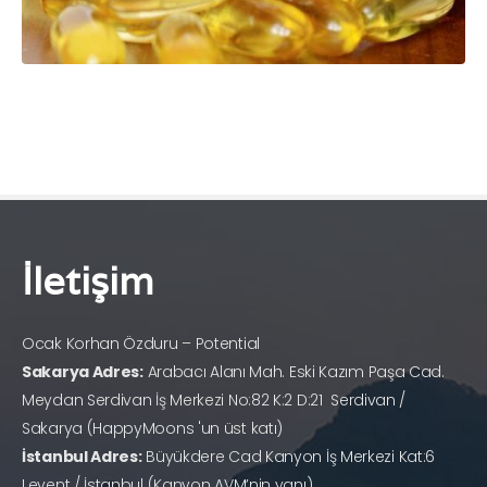
İletişim
Ocak Korhan Özduru – Potential
Sakarya Adres:
Arabacı Alanı Mah. Eski Kazım Paşa Cad.
Meydan Serdivan İş Merkezi No:82 K:2 D:21 Serdivan /
Sakarya (HappyMoons 'un üst katı)
İstanbul Adres:
Büyükdere Cad Kanyon İş Merkezi Kat:6
Levent / İstanbul (Kanyon AVM’nin yanı)