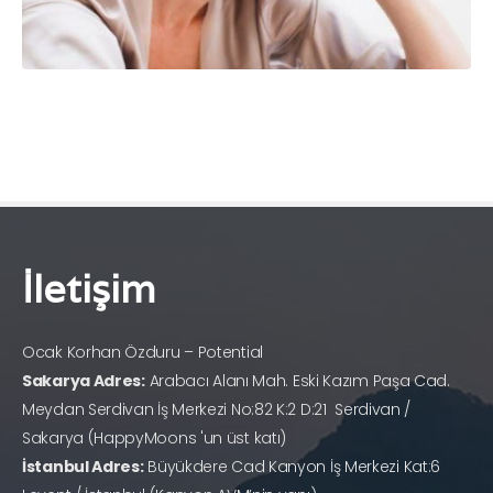
İletişim
Ocak Korhan Özduru – Potential
Sakarya Adres:
Arabacı Alanı Mah. Eski Kazım Paşa Cad.
Meydan Serdivan İş Merkezi No:82 K:2 D:21 Serdivan /
Sakarya (HappyMoons 'un üst katı)
İstanbul Adres:
Büyükdere Cad Kanyon İş Merkezi Kat:6