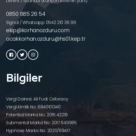
Levent / İstanbul (Kanyon AVM’nin yanı)
0850 885 26 54
Signal / Whatsapp 0542 210 36 99
ekip@korhanozduru.com
ocakkorhan.ozduru@hs01.kep.tr
Bilgiler
Vergi Dairesi: Ali Fuat Cebesoy
Vergi Kimlik No: 6840101340
Potential Marka No: 2015 42219
Submental Marka No: 2017 649985
Hypnose Marka No: 2020/69417