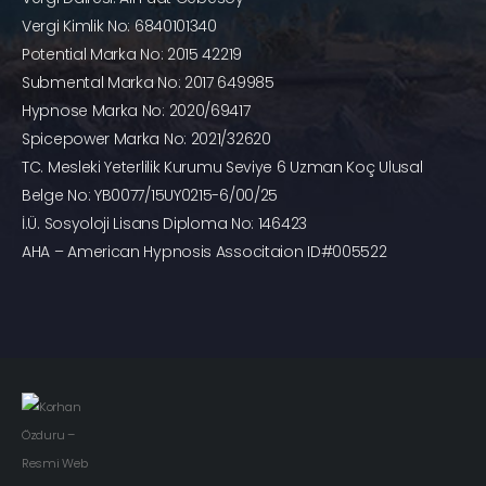
Vergi Kimlik No: 6840101340
Potential Marka No: 2015 42219
Submental Marka No: 2017 649985
Hypnose Marka No: 2020/69417
Spicepower Marka No: 2021/32620
TC. Mesleki Yeterlilik Kurumu Seviye 6 Uzman Koç Ulusal
Belge No: YB0077/15UY0215-6/00/25
İ.Ü. Sosyoloji Lisans Diploma No: 146423
AHA – American Hypnosis Associtaion ID#005522