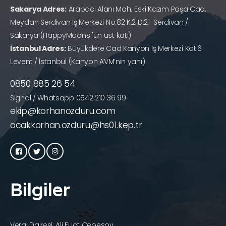
Sakarya Adres:
Arabacı Alanı Mah. Eski Kazım Paşa Cad.
Meydan Serdivan İş Merkezi No:82 K:2 D:21 Serdivan /
Sakarya (HappyMoons 'un üst katı)
İstanbul Adres:
Büyükdere Cad Kanyon İş Merkezi Kat:6
Levent / İstanbul (Kanyon AVM’nin yanı)
0850 885 26 54
Signal / Whatsapp 0542 210 36 99
ekip@korhanozduru.com
ocakkorhan.ozduru@hs01.kep.tr
Bilgiler
Vergi Dairesi: Ali Fuat Cebesoy