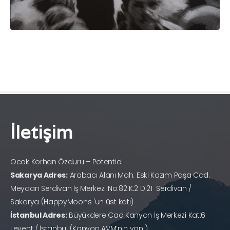
İletişim
Ocak Korhan Özduru – Potential
Sakarya Adres:
Arabacı Alanı Mah. Eski Kazım Paşa Cad.
Meydan Serdivan İş Merkezi No:82 K:2 D:21 Serdivan /
Sakarya (HappyMoons 'un üst katı)
İstanbul Adres:
Büyükdere Cad Kanyon İş Merkezi Kat:6
Levent / İstanbul (Kanyon AVM’nin yanı)