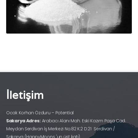
İletişim
Ocak Korhan Özduru – Potential
Sakarya Adres:
Arabacı Alanı Mah. Eski Kazım Paşa Cad.
Meydan Serdivan İş Merkezi No:82 K:2 D:21 Serdivan /
Sakarya (HappyMoons 'un üst katı)