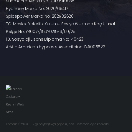
Submental Marka No: 2017 649985
Hypnose Marka No: 2020/69417
Spicepower Marka No: 2021/32620
TC. Mesleki Yeterlilik Kurumu Seviye 6 Uzman Koç Ulusal
Belge No: YB0077/15UY0215-6/00/25
İ.Ü. Sosyoloji Lisans Diploma No: 146423
AHA – American Hypnosis Associtaion ID#005522
Korhan Özduru . Bilgi paylaştıkça çoğalır, nasıl istersen öyle kopyala.