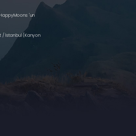
a (HappyMoons 'un
 / İstanbul (Kanyon