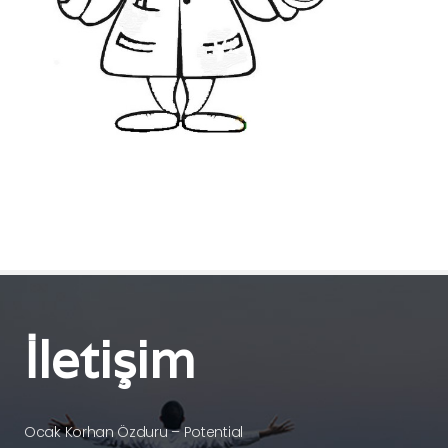
İletişim
Ocak Korhan Özduru – Potential