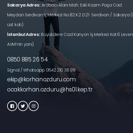
Sakarya Adres:
Arabacı Alanı Mah. Eski Kazım Paşa Cad.
Meydan Serdivan İş Merkezi No:82 K:2 D:21 Serdivan / Sakary
üst katı)
İstanbul Adres:
Büyükdere Cad Kanyon İş Merkezi Kat:6 Levent
AVM’nin yanı)
0850 885 26 54
Signal / Whatsapp 0542 210 36 99
ekip@korhanozduru.com
ocakkorhan.ozduru@hs01.kep.tr