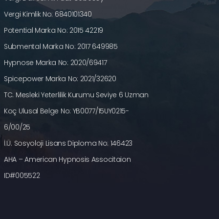
Vergi Kimlik No: 6840101340
Potential Marka No: 2015 42219
Submental Marka No: 2017 649985
Hypnose Marka No: 2020/69417
Spicepower Marka No: 2021/32620
TC. Mesleki Yeterlilik Kurumu Seviye 6 Uzman
Koç Ulusal Belge No: YB0077/15UY0215-
6/00/25
İ.Ü. Sosyoloji Lisans Diploma No: 146423
AHA – American Hypnosis Associtaion
ID#005522