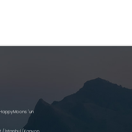
a (HappyMoons 'un
 / İstanbul (Kanyon