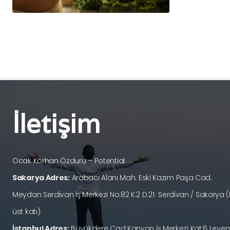
İletişim
Ocak Korhan Özduru – Potential
Sakarya Adres:
Arabacı Alanı Mah. Eski Kazım Paşa Cad.
Meydan Serdivan İş Merkezi No:82 K:2 D:21 Serdivan / Sakary
üst katı)
İstanbul Adres:
Büyükdere Cad Kanyon İş Merkezi Kat:6 Levent