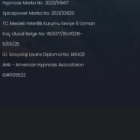
Hypnose Marka No: 2020/69417
Spicepower Marka No: 2021/32620
TC. Mesleki Yeterlilik Kurumu Seviye 6 Uzman
Koç Ulusal Belge No: YB0077/15UY0215-
6/00/25
İ.Ü. Sosyoloji Lisans Diploma No: 146423
AHA – American Hypnosis Associtaion
ID#005522