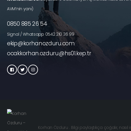
AVM’nin yanı)
0850 885 26 54
Signal / Whatsapp 0542 210 36 99
ekip@korhanozduru.com
ocakkorhan.ozduru@hs01.kep.tr
Korhan Özduru . Bilgi paylaştıkça çoğalır, nasıl 