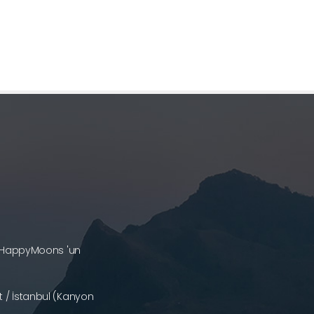
a (HappyMoons 'un
 / İstanbul (Kanyon