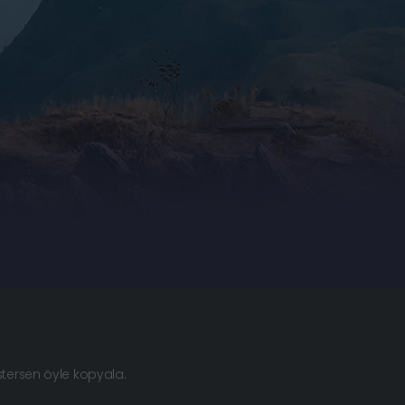
istersen öyle kopyala.