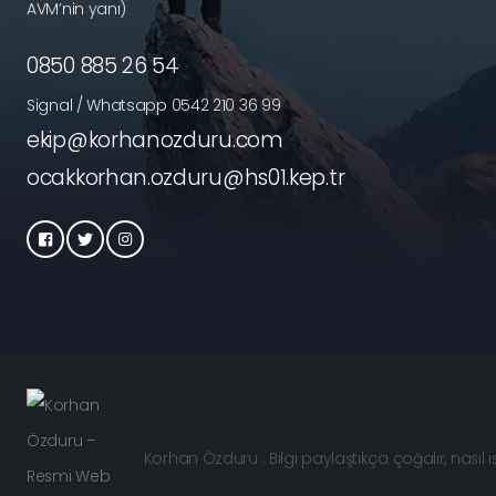
AVM’nin yanı)
0850 885 26 54
Signal / Whatsapp 0542 210 36 99
ekip@korhanozduru.com
ocakkorhan.ozduru@hs01.kep.tr
Korhan Özduru . Bilgi paylaştıkça çoğalır, nasıl 