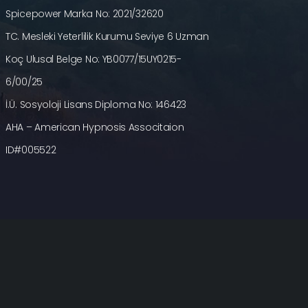
Spicepower Marka No: 2021/32620
TC. Mesleki Yeterlilik Kurumu Seviye 6 Uzman
Koç Ulusal Belge No: YB0077/15UY0215-
6/00/25
İ.Ü. Sosyoloji Lisans Diploma No: 146423
AHA – American Hypnosis Associtaion
ID#005522